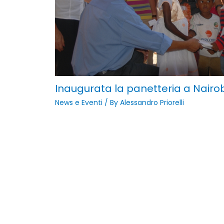
Inaugurata la panetteria a Nairob
News e Eventi
/ By
Alessandro Priorelli