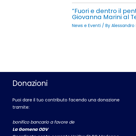
“Fuori e dentro il p
Giovanna Marini al T
News e Eventi
/ By
Alessandro P
Donazioni
Puoi dare il tuo contributo facendo una donazione
tramite:
bonifico bancario a favore de
La Gomena ODV