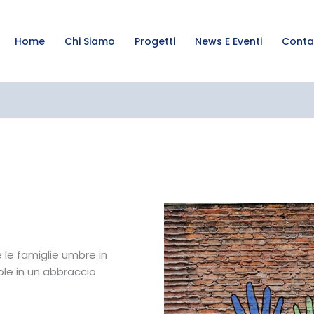
Home
Chi Siamo
Progetti
News E Eventi
Contat
 le famiglie umbre in
mole in un abbraccio