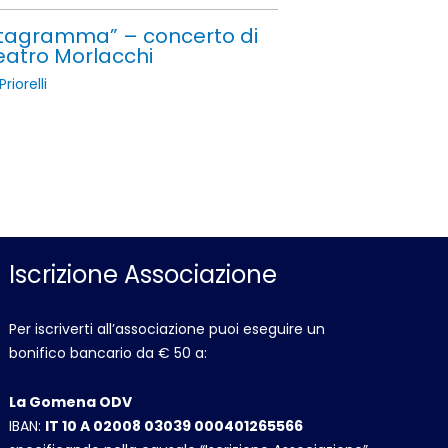
entagramma” – concerto di
eatro Morlacchi
riorelli
Iscrizione Associazione
Per iscriverti all’associazione puoi eseguire un
bonifico bancario da € 50 a:
La Gomena ODV
IBAN:
IT 10 A 02008 03039 000401265566