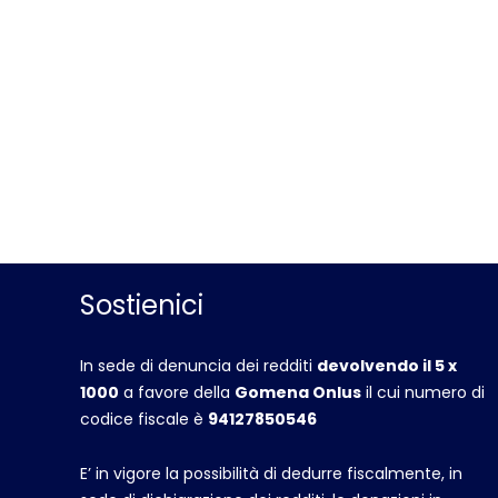
Sostienici
In sede di denuncia dei redditi
devolvendo il 5 x
1000
a favore della
Gomena Onlus
il cui numero di
codice fiscale è
94127850546
E’ in vigore la possibilità di dedurre fiscalmente, in